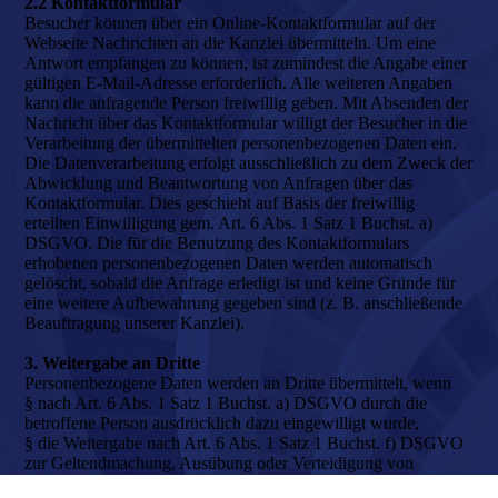
2.2 Kontaktformular
Besucher können über ein Online-Kontaktformular auf der
Webseite Nachrichten an die Kanzlei übermitteln. Um eine
Antwort empfangen zu können, ist zumindest die Angabe einer
gültigen E-Mail-Adresse erforderlich. Alle weiteren Angaben
kann die anfragende Person freiwillig geben. Mit Absenden der
Nachricht über das Kontaktformular willigt der Besucher in die
Verarbeitung der übermittelten personenbezogenen Daten ein.
Die Datenverarbeitung erfolgt ausschließlich zu dem Zweck der
Abwicklung und Beantwortung von Anfragen über das
Kontaktformular. Dies geschieht auf Basis der freiwillig
erteilten Einwilligung gem. Art. 6 Abs. 1 Satz 1 Buchst. a)
DSGVO. Die für die Benutzung des Kontaktformulars
erhobenen personenbezogenen Daten werden automatisch
gelöscht, sobald die Anfrage erledigt ist und keine Gründe für
eine weitere Aufbewahrung gegeben sind (z. B. anschließende
Beauftragung unserer Kanzlei).
3. Weitergabe an Dritte
Personenbezogene Daten werden an Dritte übermittelt, wenn
§ nach Art. 6 Abs. 1 Satz 1 Buchst. a) DSGVO durch die
betroffene Person ausdrücklich dazu eingewilligt wurde,
§ die Weitergabe nach Art. 6 Abs. 1 Satz 1 Buchst. f) DSGVO
zur Geltendmachung, Ausübung oder Verteidigung von
Rechtsansprüchen erforderlich ist und kein Grund zur Annahme